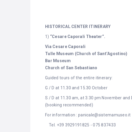
HISTORICAL CENTER ITINERARY
1)
“Cesare Caporali Theater”.
Via Cesare Caporali
Tulle Museum (Church of Sant’Agostino)
Bar Museum
Church of San Sebastiano
Guided tours of the entire itinerary:
G / D at 11.30 and 15.30 October
S / D at 11.30 am, at 3.30 pm November an
(booking recommended)
For information :
panicale@sistemamuseo.it
Tel.
+39 3929191825
-
075 837433