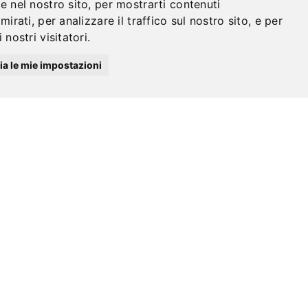
e nel nostro sito, per mostrarti contenuti
irati, per analizzare il traffico sul nostro sito, e per
nostri visitatori.
a le mie impostazioni
Museum of Natural History and the Territory
Tuoro –
TA' DELLA PIEVE The Museum is located
"Campo del
Percorsi Museali
Perc