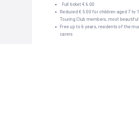
Full ticket € 6.00
Reduced € 5.00 for children aged 7 to 1
Touring Club members, most beautiful vi
Free up to 6 years, residents of the mu
carers
2)
"Cesare Caporali Theater".
Via Cesare Caporali
Museo del Tulle (Church of Sant'Agostino)
Church of San Sebastiano
Guided tours:
G / D at 11.30 and 15.30 October
S / D at 11.30 am, at 3.30 pm November an
(booking recommended)
For information:
panicale@sistemamuseo.it
Phone
+39 3929191825