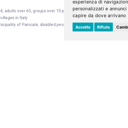
esperienza di navigazion
personalizzati e annunci m
4, adults over 65, groups over 10 people, for
capire da dove arrivano i 
llages in Italy
nicipality of Panicale, disabled people and
Accetto
Rifiuto
Cambi
CIT
d December