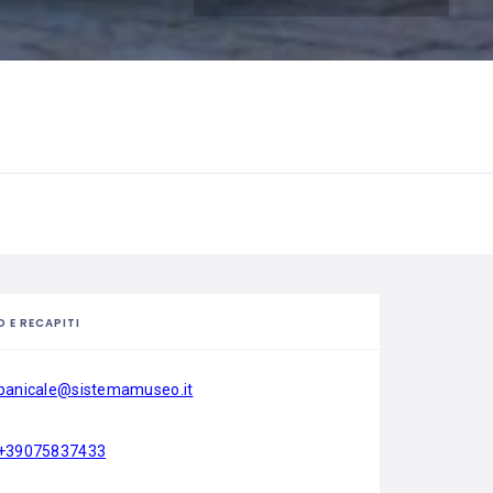
O E RECAPITI
panicale@sistemamuseo.it
+39075837433