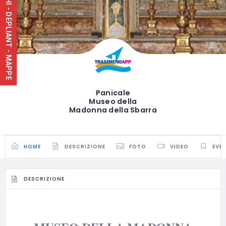
Panicale
Museo della
Madonna della Sbarra
HOME
DESCRIZIONE
FOTO
VIDEO
EVE
DESCRIZIONE