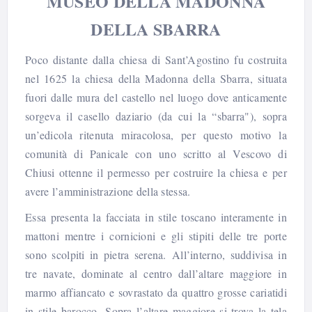
MUSEO DELLA MADONNA
DELLA SBARRA
Poco distante dalla chiesa di Sant’Agostino fu costruita
nel 1625 la chiesa della Madonna della Sbarra, situata
fuori dalle mura del castello nel luogo dove anticamente
sorgeva il casello daziario (da cui la “sbarra"), sopra
un’edicola ritenuta miracolosa, per questo motivo la
comunità di Panicale con uno scritto al Vescovo di
Chiusi ottenne il permesso per costruire la chiesa e per
avere l’amministrazione della stessa.
Essa presenta la facciata in stile toscano interamente in
mattoni mentre i cornicioni e gli stipiti delle tre porte
sono scolpiti in pietra serena.
All’interno, suddivisa in
tre navate, dominate al centro dall’altare maggiore in
marmo affiancato e sovrastato da quattro grosse cariatidi
in stile barocco.
Sopra l’altare maggiore si trova la tela