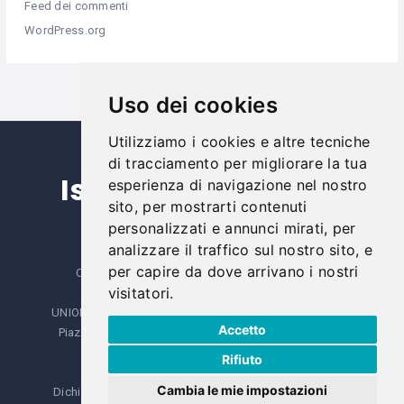
Feed dei commenti
WordPress.org
Uso dei cookies
Utilizziamo i cookies e altre tecniche
di tracciamento per migliorare la tua
Iscriviti alla nostra
esperienza di navigazione nel nostro
sito, per mostrarti contenuti
newsletter
personalizzati e annunci mirati, per
analizzare il traffico sul nostro sito, e
per capire da dove arrivano i nostri
Copyright © Unione dei Comuni del Trasimeno
visitatori.
SERVIZIO TURISTICO DEL TRASIMENO
UNIONE DEI COMUNI DEL TRASIMENO - AREA TURISMO
Accetto
Piazza Mazzini, 10 - 06061 Castiglione del Lago, (PG)
Telefono:
075.8423653
Rifiuto
turismo@comunideltrasimeno.pg.it
Cambia le mie impostazioni
Dichiarazione accessibilità
-
Meccanismo di Feedback