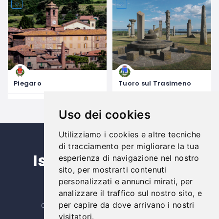
Piegaro
Tuoro sul Trasimeno
Uso dei cookies
Utilizziamo i cookies e altre tecniche
di tracciamento per migliorare la tua
Iscriviti alla nostra
esperienza di navigazione nel nostro
sito, per mostrarti contenuti
newsletter
personalizzati e annunci mirati, per
analizzare il traffico sul nostro sito, e
per capire da dove arrivano i nostri
Copyright © Unione dei Comuni del Trasimeno
visitatori.
SERVIZIO TURISTICO DEL TRASIMENO