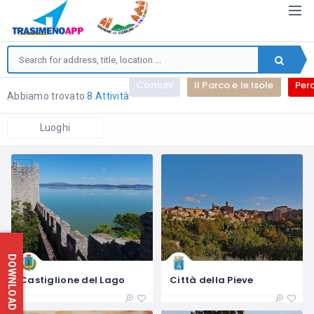
Comuni
Il Parco e le Isole
Perc
Abbiamo trovato
8 Attività
Luoghi
Castiglione del Lago
Città della Pieve